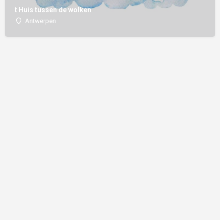
t Huis tussen de wolken
Antwerpen
Word een partner |
FAQ |
Algemene voorwaarden |
Made with ❤️ by AMOTEK