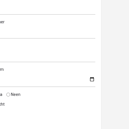
er
um
a
Neen