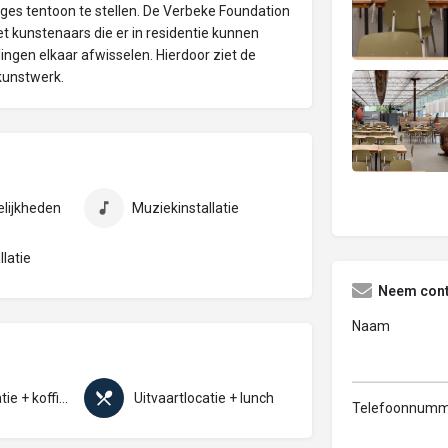
es tentoon te stellen. De Verbeke Foundation
t kunstenaars die er in residentie kunnen
lingen elkaar afwisselen. Hierdoor ziet de
kunstwerk.
lijkheden
Muziekinstallatie
llatie
Neem cont
Naam
Uitvaartlocatie + koffietafel
Uitvaartlocatie + lunch
Telefoonnumm