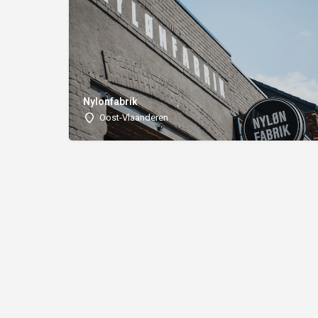
Nylonfabrik
Oost-Vlaanderen