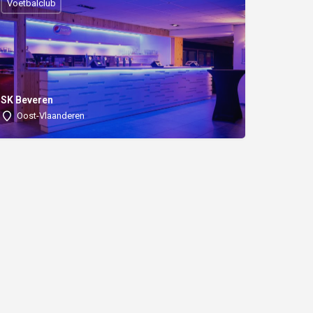
Voetbalclub
SK Beveren
Oost-Vlaanderen