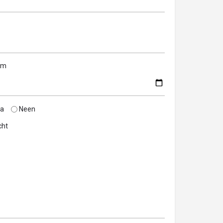
um
a
Neen