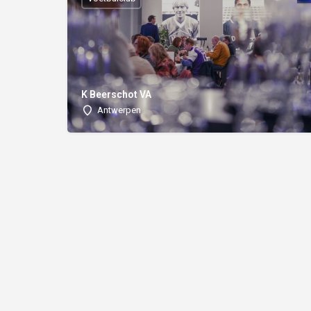
K Beerschot VA
Antwerpen