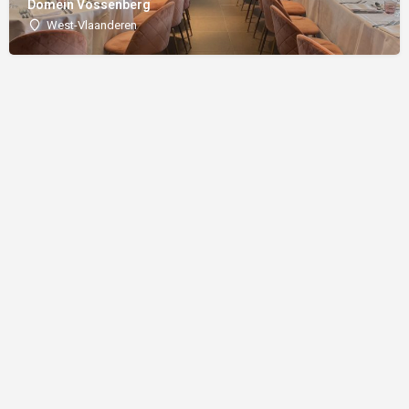
Domein Vossenberg
West-Vlaanderen
Word een partner |
FAQ |
Algemene voorwaarden |
Made with ❤️ by AMOTEK