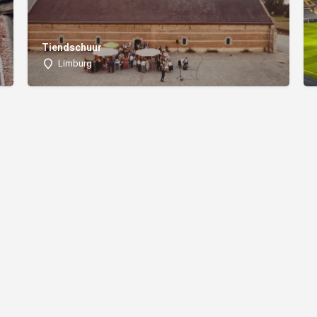
Tiendschuur
Limburg
 een partner |
FAQ |
Algemene voorwaarden |
Made with ❤️ by AMO