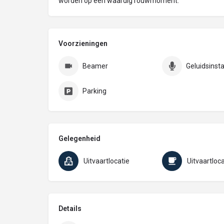
worden op een waardig rouwmoment.
Voorzieningen
Beamer
Geluidsinsta
Parking
Gelegenheid
Uitvaartlocatie
Uitvaartloca
Details