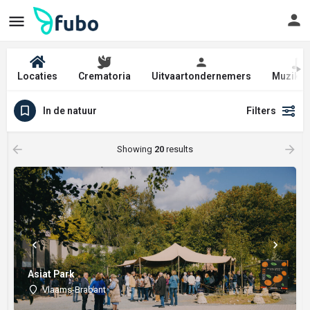
Locaties
Crematoria
Uitvaartondernemers
Muzikan
In de natuur
Filters
Showing
20
results
Asiat Park
Vlaams-Brabant