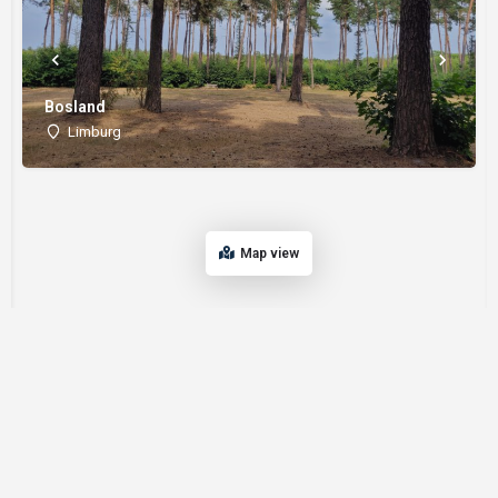
Bosland
Limburg
Map view
Word een partner |
FAQ |
Algemene voorwaarden |
Made with ❤️ by AMOTEK