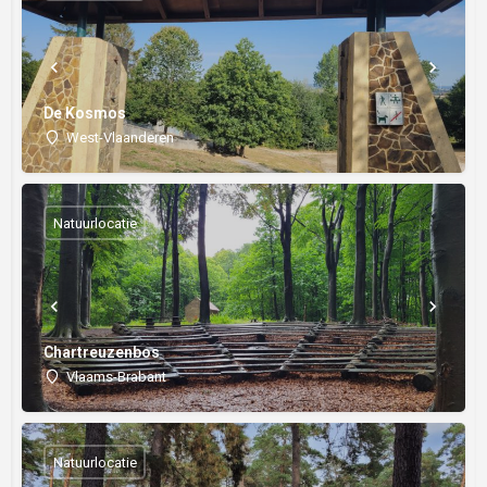
De Kosmos
West-Vlaanderen
Natuurlocatie
Chartreuzenbos
Vlaams-Brabant
Natuurlocatie