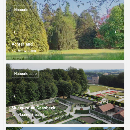
Natuurlocatie
Achterland
Antwerpen
Natuurlocatie
Museumtuin Gaasbeek
Vlaams-Brabant