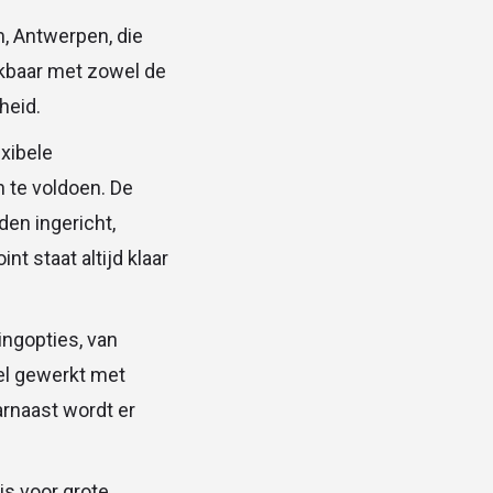
, Antwerpen, die
eikbaar met zowel de
heid.
xibele
 te voldoen. De
den ingericht,
t staat altijd klaar
ingopties, van
kel gewerkt met
arnaast wordt er
is voor grote