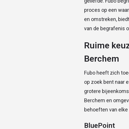
geliefde. Fubo begr
proces op een waard
en omstreken, bied
van de begrafenis o
Ruime keuze
Berchem
Fubo heeft zich toe
op zoek bent naar e
grotere bijeenkomst
Berchem en omgevin
behoeften van elke 
BluePoint