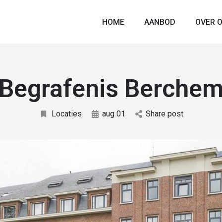
HOME
AANBOD
OVER 
Begrafenis Berche
Locaties
aug 01
Share post