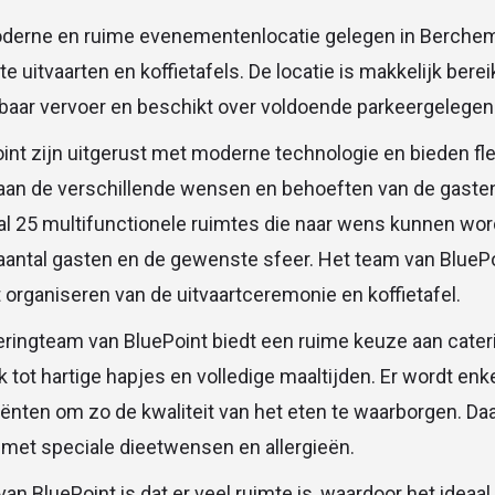
oderne en ruime evenementenlocatie gelegen in Berchem
te uitvaarten en koffietafels. De locatie is makkelijk ber
baar vervoer en beschikt over voldoende parkeergelegen
int zijn uitgerust met moderne technologie en bieden fle
an de verschillende wensen en behoeften van de gasten
taal 25 multifunctionele ruimtes die naar wens kunnen wor
 aantal gasten en de gewenste sfeer. Het team van BluePoin
t organiseren van de uitvaartceremonie en koffietafel.
teringteam van BluePoint biedt een ruime keuze aan cater
ak tot hartige hapjes en volledige maaltijden. Er wordt en
diënten om zo de kwaliteit van het eten te waarborgen. Da
met speciale dieetwensen en allergieën.
an BluePoint is dat er veel ruimte is, waardoor het ideaal 