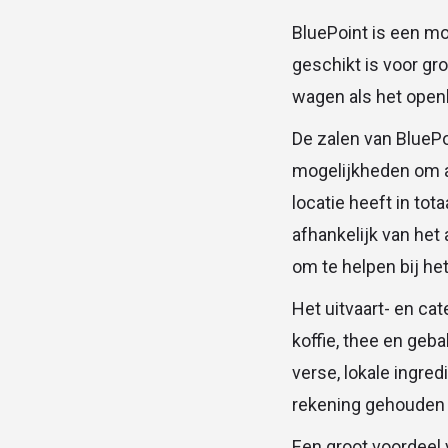
BluePoint is een m
geschikt is voor gro
wagen als het open
De zalen van BluePo
mogelijkheden om a
locatie heeft in to
afhankelijk van het
om te helpen bij he
Het uitvaart- en ca
koffie, thee en geb
verse, lokale ingre
rekening gehouden 
Een groot voordeel v